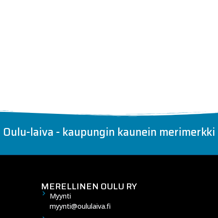
Oulu-laiva - kaupungin kaunein merimerkki
MERELLINEN OULU RY
Myynti
myynti@oululaiva.fi