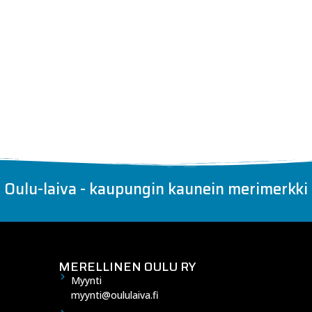
Oulu-laiva - kaupungin kaunein merimerkki
MERELLINEN OULU RY
Myynti
myynti@oululaiva.fi